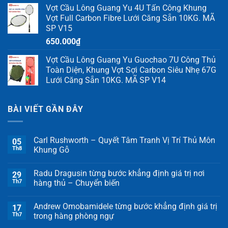
Vợt Cầu Lông Guang Yu 4U Tấn Công Khung
Vợt Full Carbon Fibre Lưới Căng Sẵn 10KG. MÃ
SP V15
650.000
₫
Vợt Cầu Lông Guang Yu Guochao 7U Công Thủ
Toàn Diện, Khung Vợt Sợi Carbon Siêu Nhẹ 67G
Lưới Căng Sẵn 10KG. MÃ SP V14
BÀI VIẾT GẦN ĐÂY
Carl Rushworth – Quyết Tâm Tranh Vị Trí Thủ Môn
05
Th8
Khung Gỗ
Radu Dragusin từng bước khẳng định giá trị nơi
29
Th7
hàng thủ – Chuyển biến
Andrew Omobamidele từng bước khẳng định giá trị
17
Th7
trong hàng phòng ngự