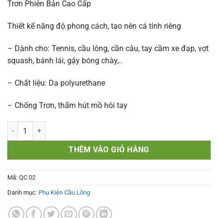
Trơn Phiên Bản Cao Cấp
Thiết kế năng độ phong cách, tạo nên cá tính riêng
– Dành cho: Tennis, cầu lông, cần câu, tay cầm xe đạp, vợt
squash, bánh lái, gậy bóng chày,..
– Chất liệu: Da polyurethane
– Chống Trơn, thấm hút mồ hôi tay
Quấn Cán Vợt Cầu Lông GUANG YU Thoáng Khí Chống Trơn Phiên Bả
THÊM VÀO GIỎ HÀNG
Mã:
QC 02
Danh mục:
Phụ Kiện Cầu Lông