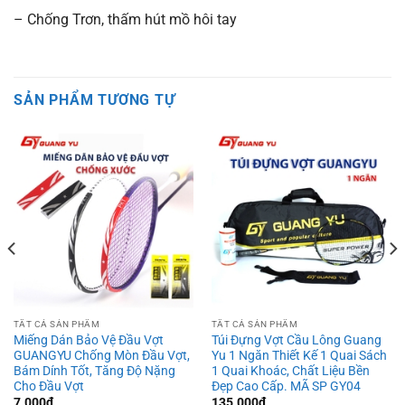
– Chống Trơn, thấm hút mồ hôi tay
SẢN PHẨM TƯƠNG TỰ
TẤT CẢ SẢN PHẨM
TẤT CẢ SẢN PHẨM
Miếng Dán Bảo Vệ Đầu Vợt
Túi Đựng Vợt Cầu Lông Guang
GUANGYU Chống Mòn Đầu Vợt,
Yu 1 Ngăn Thiết Kế 1 Quai Sách
Bám Dính Tốt, Tăng Độ Nặng
1 Quai Khoác, Chất Liệu Bền
Cho Đầu Vợt
Đẹp Cao Cấp. MÃ SP GY04
7.000
₫
135.000
₫