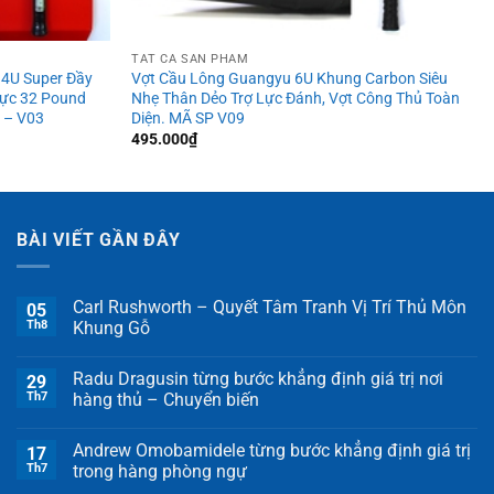
TẤT CẢ SẢN PHẨM
 4U Super Đầy
Vợt Cầu Lông Guangyu 6U Khung Carbon Siêu
ực 32 Pound
Nhẹ Thân Dẻo Trợ Lực Đánh, Vợt Công Thủ Toàn
 – V03
Diện. MÃ SP V09
495.000
₫
BÀI VIẾT GẦN ĐÂY
Carl Rushworth – Quyết Tâm Tranh Vị Trí Thủ Môn
05
Th8
Khung Gỗ
Radu Dragusin từng bước khẳng định giá trị nơi
29
Th7
hàng thủ – Chuyển biến
Andrew Omobamidele từng bước khẳng định giá trị
17
Th7
trong hàng phòng ngự