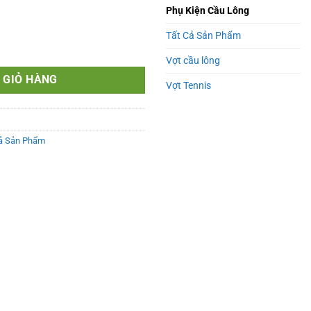
Phụ Kiện Cầu Lông
Tất Cả Sản Phẩm
 1 Ngăn Chính Hãng Cao Cấp Sức Chứa Lớn Bản Limited Siêu Xịn. MÃ 
Vợt cầu lông
 GIỎ HÀNG
Vợt Tennis
ả Sản Phẩm