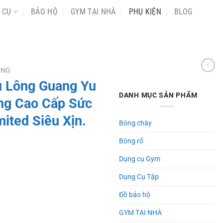
 CỤ
BẢO HỘ
GYM TẠI NHÀ
PHỤ KIỆN
BLOG
ÔNG
u Lông Guang Yu
DANH MỤC SẢN PHẨM
ng Cao Cấp Sức
ited Siêu Xịn.
Bóng chày
Bóng rổ
Dụng cụ Gym
Dụng Cụ Tập
Đồ bảo hộ
GYM TẠI NHÀ