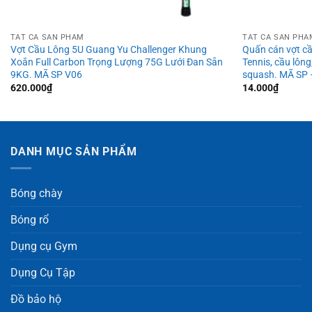
TẤT CẢ SẢN PHẨM
TẤT CẢ SẢN PHẨ
Vợt Cầu Lông 5U Guang Yu Challenger Khung
Quấn cán vợt cầ
Xoắn Full Carbon Trọng Lượng 75G Lưới Đan Sẵn
Tennis, cầu lông
9KG. MÃ SP V06
squash. MÃ SP
620.000
₫
14.000
₫
DANH MỤC SẢN PHẨM
Bóng chày
Bóng rổ
Dụng cụ Gym
Dụng Cụ Tập
Đồ bảo hộ