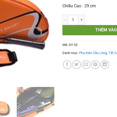
Chiều Cao : 29.cm
Túi Đựng Vợt Cầu Lông Guang Yu
THÊM VÀO
Mã:
GY 02
Danh mục:
Phụ Kiện Cầu Lông
,
Tất C