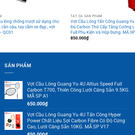
M
TẤT CẢ SẢN PHẨM
u lông chống trượt sử dụng cho
Vợt Cầu Lông Tấn Công Guang Yu
, cần câu, tay cầm xe đạp , vợt
Đủ Carbon Thứ Cấp Tăng Cường L
 – QC01
Full Phụ Kiện Và Hộp Đựng. MÃ SP
850.000
₫
SẢN PHẨM
Vợt Cầu Lông Guang Yu 4U Altius Speed Full
Carbon T700, Thiên Công Lưới Căng Sẵn 9.5KG.
MÃ SP A1
650.000
₫
Vợt Cầu Lông Guang Yu 4U Tấn Công Hyper
Power Chất Liệu Sợi Carbon Fibre Có Độ Cứng
Cao, Lưới Căng Sẵn 10KG. MÃ SP V17
850.000
₫