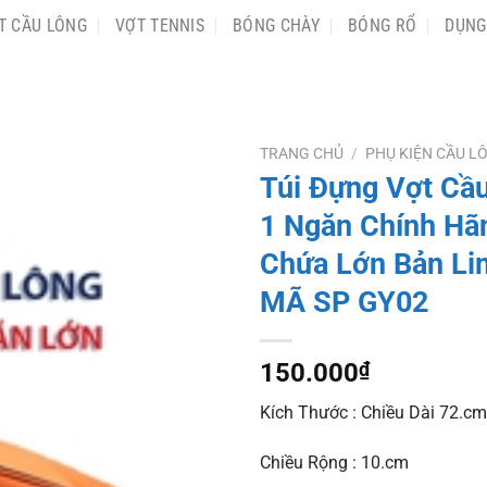
T CẦU LÔNG
VỢT TENNIS
BÓNG CHÀY
BÓNG RỔ
DỤNG
TRANG CHỦ
/
PHỤ KIỆN CẦU L
Túi Đựng Vợt Cầ
1 Ngăn Chính Hã
Chứa Lớn Bản Lim
MÃ SP GY02
150.000
₫
Kích Thước : Chiều Dài 72.cm
Chiều Rộng : 10.cm