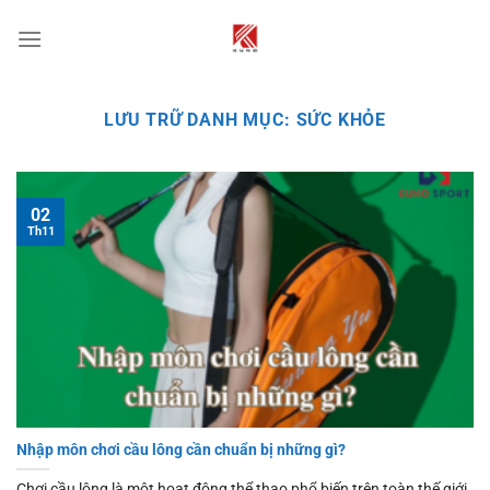
Chuyển
đến
nội
dung
LƯU TRỮ DANH MỤC:
SỨC KHỎE
02
Th11
Nhập môn chơi cầu lông cần chuẩn bị những gì?
Chơi cầu lông là một hoạt động thể thao phổ biến trên toàn thế giới.