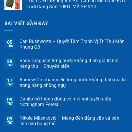
Toàn Diện, Khung Vợt Sợi Carbon Siêu Nhẹ 67G
Lưới Căng Sẵn 10KG. MÃ SP V14
BÀI VIẾT GẦN ĐÂY
Carl Rushworth – Quyết Tâm Tranh Vị Trí Thủ Môn
05
Th8
Khung Gỗ
Radu Dragusin từng bước khẳng định giá trị nơi
29
Th7
hàng thủ – Chuyển biến
Andrew Omobamidele từng bước khẳng định giá trị
17
Th7
trong hàng phòng ngự
Danilo trở thành động cơ mới nơi tuyến giữa
09
Th7
Nottingham Forest
Nikola Milenković – Mang đến đẳng cấp và bản
09
Th7
lĩnh cho hàng thủ