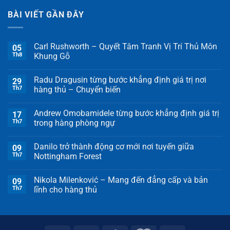
BÀI VIẾT GẦN ĐÂY
Carl Rushworth – Quyết Tâm Tranh Vị Trí Thủ Môn
05
Th8
Khung Gỗ
Radu Dragusin từng bước khẳng định giá trị nơi
29
Th7
hàng thủ – Chuyển biến
Andrew Omobamidele từng bước khẳng định giá trị
17
Th7
trong hàng phòng ngự
Danilo trở thành động cơ mới nơi tuyến giữa
09
Th7
Nottingham Forest
Nikola Milenković – Mang đến đẳng cấp và bản
09
Th7
lĩnh cho hàng thủ