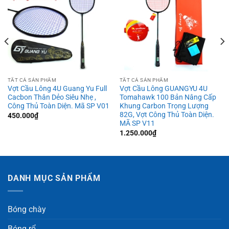
TẤT CẢ SẢN PHẨM
TẤT CẢ SẢN PHẨM
Vợt Cầu Lông 4U Guang Yu Full
Vợt Cầu Lông GUANGYU 4U
Cacbon Thân Dẻo Siêu Nhẹ ,
Tomahawk 100 Bản Nâng Cấp
Công Thủ Toàn Diện. Mã SP V01
Khung Carbon Trọng Lượng
82G, Vợt Công Thủ Toàn Diện.
450.000
₫
MÃ SP V11
1.250.000
₫
DANH MỤC SẢN PHẨM
Bóng chày
Bóng rổ