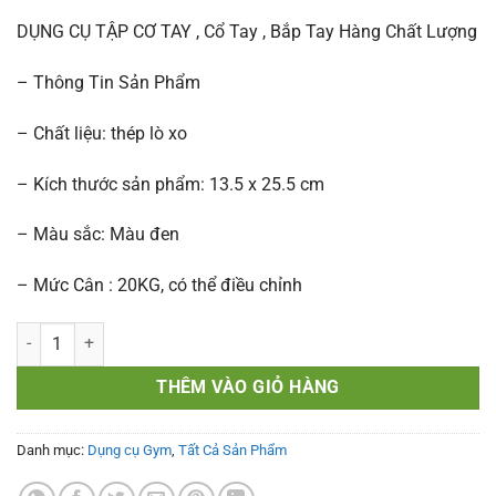
DỤNG CỤ TẬP CƠ TAY , Cổ Tay , Bắp Tay Hàng Chất Lượng
– Thông Tin Sản Phẩm
– Chất liệu: thép lò xo
– Kích thước sản phẩm: 13.5 x 25.5 cm
– Màu sắc: Màu đen
– Mức Cân : 20KG, có thể điều chỉnh
Dụng Cụ Tập Cổ Tay Chữ U KUNO SPORT Hỗ Trợ Tập Lực Cổ Tay Tăn
THÊM VÀO GIỎ HÀNG
Danh mục:
Dụng cụ Gym
,
Tất Cả Sản Phẩm